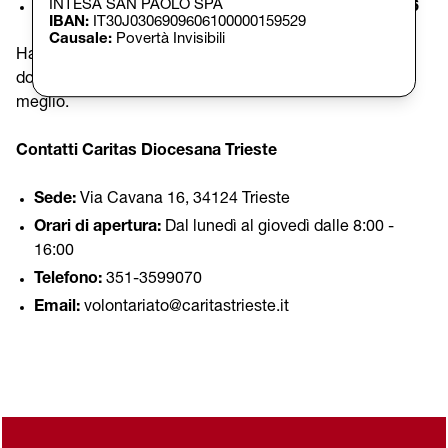
INTESA SAN PAOLO SPA
Leggi il testo integrale del Bando 2026:
Bando 2026
IBAN:
IT30J0306909606100000159529
Causale:
Povertà Invisibili
Hai dubbi o hai bisogno di aiuto per compilare la
domanda? Siamo a tua disposizione per orientarti al
meglio.
Contatti Caritas Diocesana Trieste
Sede:
Via Cavana 16, 34124 Trieste
Orari di apertura:
Dal lunedì al giovedì dalle 8:00 -
16:00
Telefono:
351-3599070
Email:
volontariato@caritastrieste.it