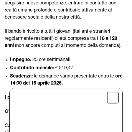
acquisire nuove competenze, entrare in contatto con
realtà umane profonde e contribuire attivamente al
benessere sociale della nostra città.
Il bando è rivolto a tutti i giovani (italiani e stranieri
regolarmente residenti) di età compresa tra i
18 e i 28
anni
(non ancora compiuti al momento della domanda).
Impegno:
25 ore settimanali.
Contributo mensile:
€ 519,47.
Scadenza:
le domande vanno presentate entro le
ore
14:00 del 16 aprile 2026
.
I progetti di Caritas Diocesana Trieste
Close
C'è posto per te 2026
Casa accoglienza il “Teresiano”