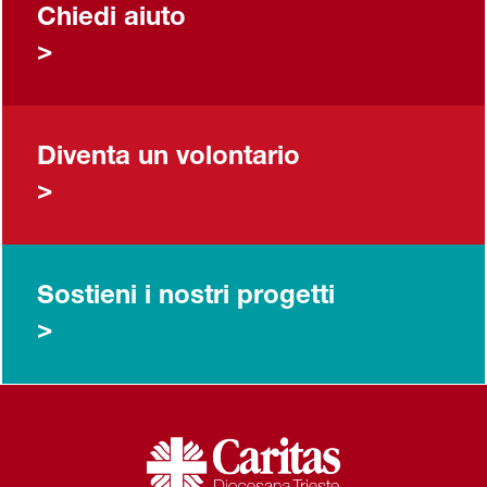
Chiedi aiuto
>
Diventa un volontario
>
Sostieni i nostri progetti
>