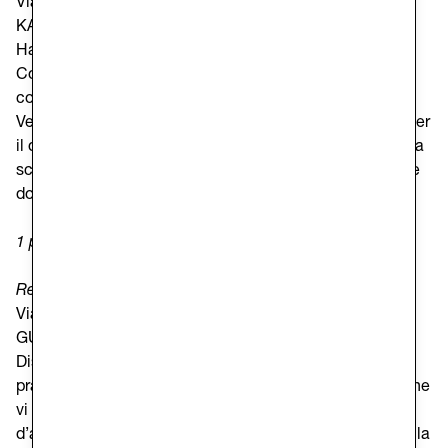
Via dell’Istria 71, Trieste (Codice Sede 204675 OLP
KATARINA MODIC, 1 posto)
Ha una capienza di 68 posti, (in convenzione con il
Comune di Trieste), rivolto sia a persone che a famiglie,
con disagio abitativo (prevalentemente residenti).
Vengono organizzati accompagnamenti delle persone per
il disbrigo di pratiche presso gli uffici pubblici, iscrizioni a
scuole, ricreatori, centri estivi, ottenimenti di esenzioni e
documenti in genere.
1 posto disponibile
Refettorio e centro diurno “Giorgia Monti”
Via dell’Istria 73, Trieste (Codice Sede 204678 OLP
GUARINI Simona, 1 posto).
Distribuisce pasti tutto l ’anno per due volte al giorno,
pranzo e cena. Possono usufruire del refettorio coloro che
vi sono indirizzati dal Centro
d’ascolto Diocesano oppure dal Comune di Trieste e dalla