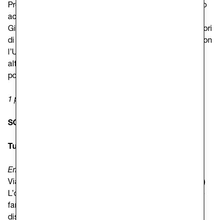
Prefettura. I pasti vengono consumati in loco. Il refettorio
accoglie inoltre i volontari provenienti dai progetti di
Giustizia di Comunità come le messe alla prova ed i lavori
di pubblica Utilità. Questi inserimenti sono concordati con
l’UEPE, ufficio esecuzione penale esterna come misure
alternative alle pene detentive. Sono a disposizione 60
posti a sedere.
1 posto disponibile
SCHEDA DEL PROGETTO
Tutta un'altra spesa
Emporio della solidarietà
Via di Chiadino 2, Trieste (Codice Sede 204677, 1 posto)
L’obiettivo generale del progetto è quello di sostenere le
famiglie e gli individui vulnerabili attraverso la
distribuzione di beni di prima necessità e