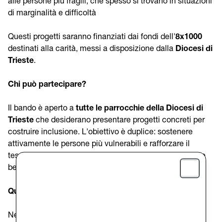
alle persone più fragili, che spesso si trovano in situazioni
di marginalità e difficoltà
Questi progetti saranno finanziati dai fondi dell'
8x1000
destinati alla carità, messi a disposizione dalla
Diocesi di
Trieste
.
Chi può partecipare?
Il bando è aperto a
tutte le parrocchie della Diocesi di
Trieste
che desiderano presentare progetti concreti per
costruire inclusione. L'obiettivo è duplice: sostenere
attivamente le persone più vulnerabili e rafforzare il
tessuto comunitario attraverso azioni di carità efficaci e
ben strutturate.
Close
Quali sono i criteri di valutazione?
Nella selezione dei progetti, verranno presi in