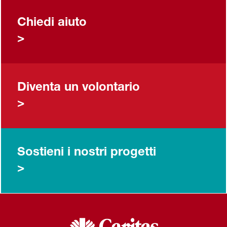
Chiedi aiuto
>
Diventa un volontario
>
Sostieni i nostri progetti
>