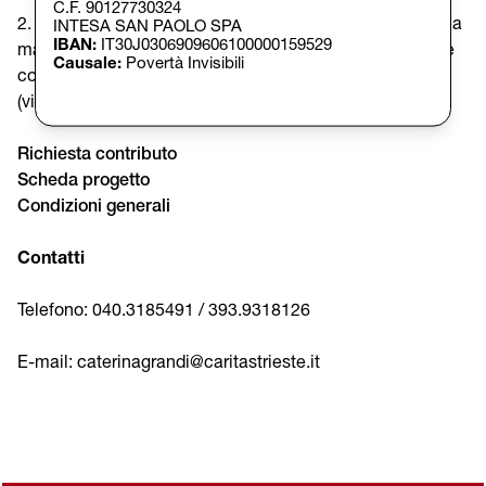
C.F. 90127730324
2. Scaricare e compilare i moduli qui riportati e inviarli via
INTESA SAN PAOLO SPA
IBAN:
IT30J0306909606100000159529
mail all’indirizzo
caterinagrandi@caritastrieste.it
oppure
Causale:
Povertà Invisibili
consegnarli presso la sede di Caritas Diocesana Trieste
(via Cavana 16, Trieste
) entro il 10 luglio 2025.
Richiesta contributo
Scheda progetto
Condizioni generali
Contatti
Telefono: 040.3185491 / 393.9318126
E-mail: caterinagrandi@caritastrieste.it