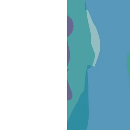
a Trieste
3, 34148 Trieste
let 2025 (21 juillet 2025)