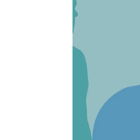
a, Via Monte Cengio 2, 34133 Trieste
lmaura 7, 34148 Trieste
let 2025 (7 juillet 2025)
NNÉS
CTIONNÉS