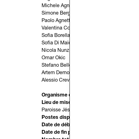
Michele Agnetta
Simone Bergamin
Paolo Agnetta
Valentina Costa
Sofia Borella
Sofia Di Maio
Nicola Nunziata
Omar Okic
Stefano Belletti
Artem Dernovyi
Alessio Crevatin
Organisme organisateur :
Caritas Diocesan
Lieu de mise en œuvre :
Paroisse Jésus Divin Ouvrier, via Benussi 1
Postes disponibles :
4
Date de début prévue :
pas avant le 1er juil
Date de fin prévue :
21 juillet 2026