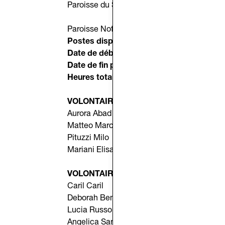
Paroisse du Sacré-Cœur de Jésus – Villa Ar
Paroisse Notre-Dame des Douleurs, P.za Va
Postes disponibles :
4
Date de début prévue :
pas avant le 1er juil
Date de fin prévue :
7 octobre 2025
Heures totales :
240
VOLONTAIRES ADMISSIBLES SÉLECTIO
Aurora Abad Mochales
Matteo Marchionni
Pituzzi Milo
Mariani Elisa
VOLONTAIRES ADMISSIBLES NON SÉLE
Caril Caril
Deborah Benetti
Lucia Russo
Angelica Santarossa