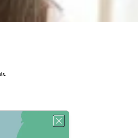
és.
Close