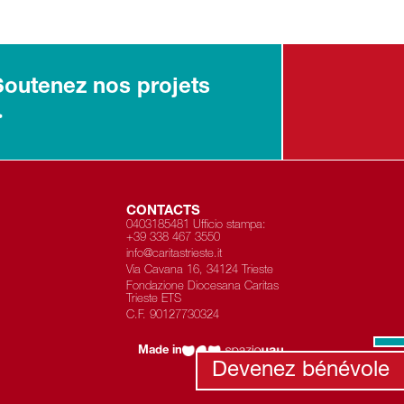
Soutenez nos projets
>
CONTACTS
0403185481 Ufficio stampa:
+39 338 467 3550
info@caritastrieste.it
Via Cavana 16, 34124 Trieste
Fondazione Diocesana Caritas
Trieste ETS
C.F.
90127730324
Made in
Devenez bénévole