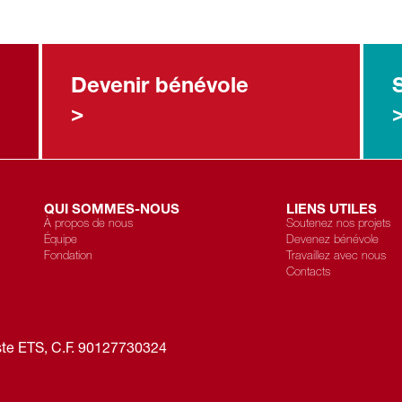
Devenir bénévole
>
QUI SOMMES-NOUS
LIENS UTILES
À propos de nous
Soutenez nos projets
Équipe
Devenez bénévole
Fondation
Travaillez avec nous
Contacts
ste ETS
, C.F.
90127730324