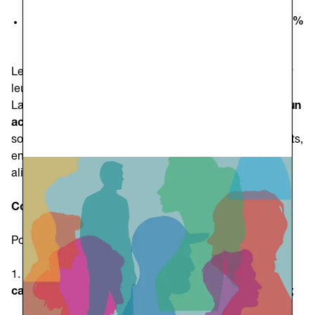
final et des justificatifs de dépenses
Premier trimestre 2026
: versement du solde (les
20 %
restants
de la subvention)
Les projets sélectionnés recevront un financement pour
leur mise en œuvre entre
juillet et novembre 2025
.
La Caritas Diocésaine de Trieste proposera également
un
accompagnement continu
, avec des rencontres de
soutien pour guider la rédaction et l’exécution des projets,
en veillant à ce que les initiatives soient pleinement
alignées sur la mission de charité.
Comment participer ?
Pour participer à l’appel, il faut :
1. Manifester son intérêt par e-mail à
caterinagrandi@caritastrieste.it
, avant le
20 juin 2025
;