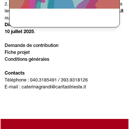
2. Télécharger et remplir les formulaires disponibles, puis
les envoyer par e-mail à
caterinagrandi@caritastrieste.it
ou les remettre en main propre au siège de la
Caritas
Diocésaine de Trieste
(via Cavana 16, Trieste) avant le
10 juillet 2025
.
Demande de contribution
Fiche projet
Conditions générales
Contacts
Téléphone : 040.3185491 / 393.9318126
E-mail : caterinagrandi@caritastrieste.it