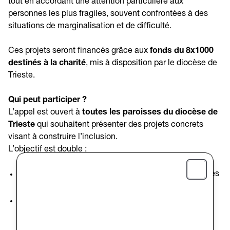
tout en accordant une attention particulière aux
personnes les plus fragiles, souvent confrontées à des
situations de marginalisation et de difficulté.
Ces projets seront financés grâce aux
fonds du 8x1000
destinés à la charité
, mis à disposition par le diocèse de
Trieste.
Qui peut participer ?
L’appel est ouvert à
toutes les paroisses du diocèse de
Trieste
qui souhaitent présenter des projets concrets
visant à construire l’inclusion.
L’objectif est double :
soutenir activement les personnes les plus vulnérables
Close
;
renforcer le tissu communautaire par des actions de
charité efficaces et bien structurées.