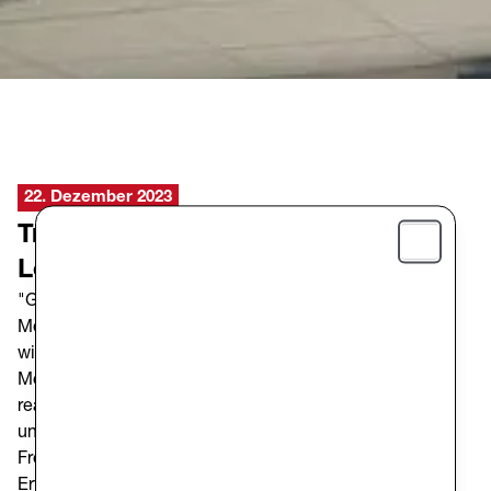
22. Dezember 2023
Treffen mit den Freiwilligen der
Lebensmittelsammlung 2023
Close
"Gemeinsam Zeit für andere zu spenden, vereint die
Menschen und schafft Verbindungen." "Es ist immer
wieder erstaunlich zu sehen, wie 'sichtbar bedürftige'
Menschen sensibel auf die Schwierigkeiten anderer
reagieren und ihre Einkäufe einfach teilen. Es erstaunt
und hinterfragt uns..." Mit diesen Worten erzählten die
Freiwilligen am Mittwoch, den 27. Dezember, von den
Erfahrungen der letzten Lebensmittelsammlung. Vielen