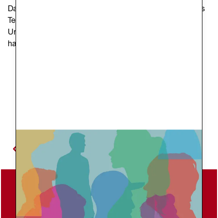
Dank, dass Sie gemeinsam ein Klima der Solidarität, des
Teilens, der Beziehungen und der konkreten
Unterstützung für bedürftige Menschen geschaffen
haben!
Previous slide
Next slide
Um Hilfe bitten
>