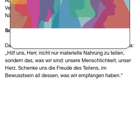
Aufnahme, Dienst, Vertrauen, Hoffnung, Dankbarkeit,
Verständnis, Liebe — spiegeln den Stil gelebter
Nächstenliebe wider.
Schlussgebet
Das Treffen endete mit einem Gebet von Pater La Manna:
„Hilf uns, Herr, nicht nur materielle Nahrung zu teilen,
sondern das, was wir sind: unsere Menschlichkeit, unser
Herz. Schenke uns die Freude des Teilens, im
Bewusstsein all dessen, was wir empfangen haben.“