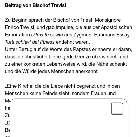
Beitrag von Bischof Trevisi
Zu Beginn sprach der Bischof von Triest, Monsignore
Enrico Trevisi, und gab Impulse, die aus der Apostolischen
Exhortation
Dilexi te
sowie aus Zygmunt Baumans Essay
Tutti schiavi del fitness
entlehnt waren.
Unter Bezug auf die Worte des Papstes erinnerte er daran,
dass die christliche Liebe „jede Grenze überwindet“ und
zu einer konkreten Lebensweise wird, die Nähe schenkt
und die Würde jedes Menschen anerkennt.
„Eine Kirche, die die Liebe nicht begrenzt und in den
Menschen keine Feinde sieht, sondern Frauen und
Männer, die zu lieben sind, ist die Kirche, die die Welt
heute braucht“, sagte er.
Zu den Ehrenamtlichen wandte er sich mit den Worten:
Close
„Durch eure einfachen und nahen Gesten helft ihr den
Bedürftigen zu spüren, dass die Worte Jesu auch für sie