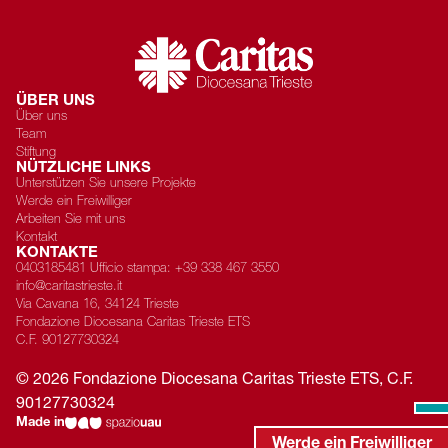
ÜBER UNS
Über uns
Team
Stiftung
NÜTZLICHE LINKS
Unterstützen Sie unsere Projekte
Werde ein Freiwilliger
Arbeiten Sie mit uns
Kontakt
KONTAKTE
0403185481 Ufficio stampa: +39 338 467 3550
info@caritastrieste.it
Via Cavana 16, 34124 Trieste
Fondazione Diocesana Caritas Trieste ETS
C.F.
90127730324
©
2026
Fondazione Diocesana Caritas Trieste ETS
, C.F.
90127730324
Made in
Werde ein Freiwilliger