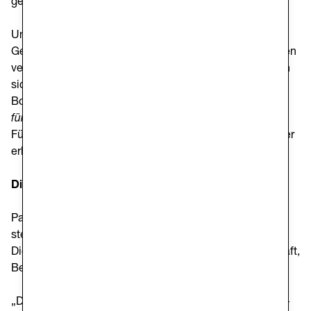
gelten.“
Unter Bezug auf Bauman betonte er, dass eine
Gesellschaft dann wirklich menschlich ist, wenn sie ihren
verletzlichsten Mitgliedern würdige Lebensbedingungen
sichert. Anschließend erinnerte er an die zentrale
Botschaft seines Hirtenbriefs
„Er sorgt für mich, er sorgt
für uns!“
: sich daran zu erinnern, selbst Empfänger von
Fürsorge gewesen zu sein, um die Verletzlichkeit anderer
erkennen und begleiten zu können.
Die Sicht der Diözesan-Caritas
Pater Giovanni La Manna SJ, Direktor der Caritas Triest,
stellte einige Schlüsselbegriffe vor, die den täglichen
Dienst prägen: Unentgeltlichkeit, Fürsorge, Gemeinschaft,
Beziehung, Hoffnung, Vertrauen.
„Die Fürsorge — zusammen mit der Unentgeltlichkeit —