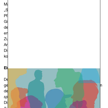
Marchionni, berichteten über ihren Einsatz im
„Solidarischen Zivildienst“.
Pfarrvertreter — Caterina Grandi, Roberto Cascella und
Giulia Barbero — stellten Initiativen vor, die im Rahmen
des Projekts „Werkstatt des Barmherzigen Samariters“
entstanden sind.
Zum Abschluss gab Sara Cravagna einen Einblick in die
Arbeit der Anlaufstelle.
Die Veranstaltung wurde von Anna Rita Sorangelo
koordiniert.
Ein gemeinsamer Weg
Der zweite Teil des Treffens war einer persönlichen und
gemeinschaftlichen Reflexion gewidmet, ausgehend von
der Frage:
„Ich erinnere mich an den Tag, an dem ich
spürte, dass ich etwas kostenlos empfing…“
.
Die gesammelten Worte — Begegnung, Zuhören,